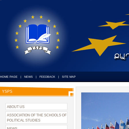
HOME PAGE
|
NEWS
|
FEEDBACK
|
SITE MAP
YSPS
ABOUT US
ASSOCIATION OF THE SCHOOLS OF
POLITICAL STUDIES
NEWS