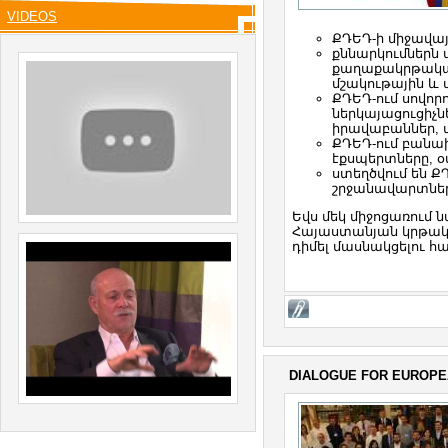
VIDEOS
ՔԴԵԴ-ի միջավա
քննարկումներ
քաղաքակրթական
մշակութային և ա
ՔԴԵԴ-ում սովոր
ներկայացուցիչ
իրավաբաններ, վ
ՔԴԵԴ-ում բանա
էքսպերտները, 
ստեղծվում են 
շրջանավարտներ
Եվս մեկ միջոցառում 
Հայաստանյան կրթակա
դիմել մասնակցելու հ
DIALOGUE FOR EUROPE