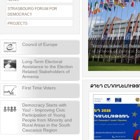
STRASBOURG FORUM FOR
DEMOCRACY
PROJECTS
Council of Europe
Yerevan School of Politic
of Schools of Political S
which involves about 500
Long-Term Electoral
Assistance to the Election
Related Stakeholders of
Armenia
ՔԴԵԴ ԸՆԴՈՒՆԵԼՈՒԹՅՈ
First Time Voters
Democracy Starts with
You! - Improving Civic
Participation of Young
People from Minority and
Rural Areas in the South
Caucasus Region